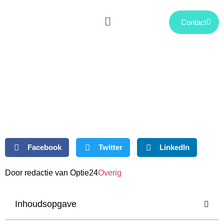
Contact
Jouw informatie over Financiën &
Ondernemen op één plek
Facebook
Twitter
LinkedIn
Door redactie van Optie24
Overig
Inhoudsopgave