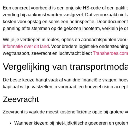
Een concreet voorbeeld is een onjuiste HS-code of een paklijs
zending bij aankomst worden vastgezet. Dat veroorzaakt niet a
kosten voor opslag en soms een herinspectie. Door documente
planning af te stemmen op de gekozen Incoterm, verklein je d
Wil je je verdiepen in routes, opties en aandachtspunten voo
informatie over dit land
. Voor bredere logistieke ondersteuni
wegtransport, zeevracht en luchtvracht biedt
Transheroes.com
Vergelijking van transportmodal
De beste keuze hangt vaak af van drie financiële vragen: hoev
kapitaal wil je vastzetten in voorraad, en hoeveel risico accep
Zeevracht
Zeevracht is vaak de meest kostenefficiënte optie bij grotere 
Wanneer kiezen: bij niet-tijdkritische goederen en grotere