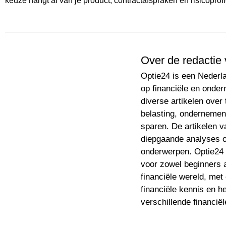
keuze hangt af van je product, contractafspraken en risicoprofi
Over de redactie 
Optie24 is een Nederla
op financiële en onder
diverse artikelen over
belasting, ondernemen
sparen. De artikelen va
diepgaande analyses ov
onderwerpen. Optie24 
voor zowel beginners 
financiële wereld, met
financiële kennis en he
verschillende financië