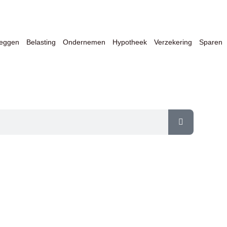
leggen
Belasting
Ondernemen
Hypotheek
Verzekering
Sparen
er Financiën & Ondernemen op één 