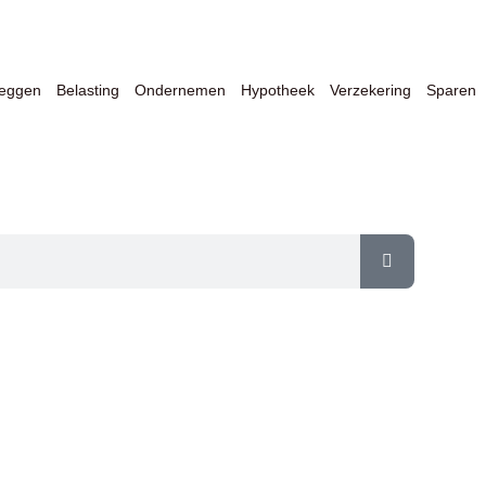
leggen
Belasting
Ondernemen
Hypotheek
Verzekering
Sparen
er Financiën & Ondernemen op één 