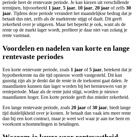
periode heet de rentevaste periode. Je kan kiezen uit verschillende
termijnen, bijvoorbeeld
1 jaar
,
5 jaar
,
10 jaar
,
20 jaar
of zelfs
30
jaar
. Tijdens deze periode verandert het maandelijkse bedrag dat je
betaalt dus niet, zelfs als de marktrente stijgt of daalt. Dit geeft
zekerheid over je uitgaven. Maar het beperkt je ook, want als de
rente op de markt lager wordt, profiteer je daar niet van zolang je
rente vaststaat.
Voordelen en nadelen van korte en lange
rentevaste periodes
Een korte rentevaste periode, zoals
1 jaar
of
5 jaar
, betekent dat je
hypotheekrente na die tijd opnieuw wordt vastgesteld. Dit kan
gunstig zijn als je denkt dat de rente in de toekomst gaat dalen. Je
maandlasten kunnen dan lager worden bij het hernieuwen van je
renteperiode. Maar als de rente juist stijgt, worden je nieuwe
maandlasten hoger. Een korte periode geeft dus minder zekerheid.
Een lange rentevaste periode, zoals
20 jaar
of
30 jaar
, biedt lange
tijd duidelijkheid over je kosten. Je betaalt dan vaak iets meer rente
dan bij een kort contract, maar je weet wel waar je aan toe bent en
voorkomt schommelingen in betalingen.
Waarom je keuze voor rentevastheid