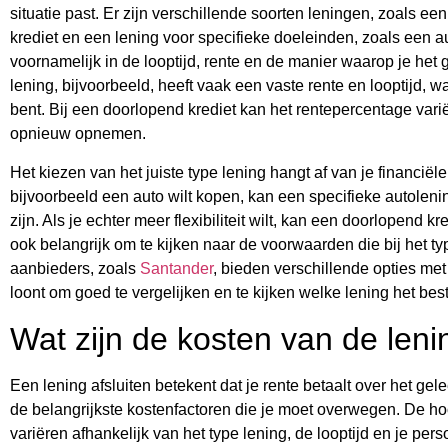
situatie past. Er zijn verschillende soorten leningen, zoals ee
krediet en een lening voor specifieke doeleinden, zoals een au
voornamelijk in de looptijd, rente en de manier waarop je het 
lening, bijvoorbeeld, heeft vaak een vaste rente en looptijd, 
bent. Bij een doorlopend krediet kan het rentepercentage vari
opnieuw opnemen.
Het kiezen van het juiste type lening hangt af van je financiële 
bijvoorbeeld een auto wilt kopen, kan een specifieke autoleni
zijn. Als je echter meer flexibiliteit wilt, kan een doorlopend kr
ook belangrijk om te kijken naar de voorwaarden die bij het t
aanbieders, zoals
Santander
, bieden verschillende opties me
loont om goed te vergelijken en te kijken welke lening het beste
Wat zijn de kosten van de leni
Een lening afsluiten betekent dat je rente betaalt over het ge
de belangrijkste kostenfactoren die je moet overwegen. De ho
variëren afhankelijk van het type lening, de looptijd en je perso