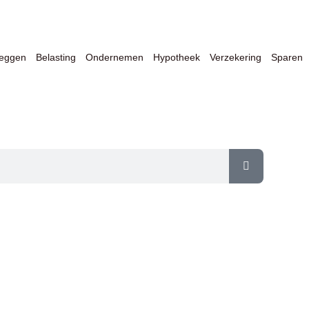
leggen
Belasting
Ondernemen
Hypotheek
Verzekering
Sparen
er Financiën & Ondernemen op één 