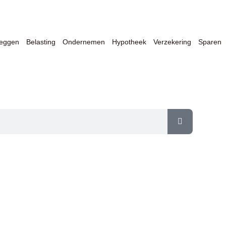
leggen
Belasting
Ondernemen
Hypotheek
Verzekering
Sparen
er Financiën & Ondernemen op één 