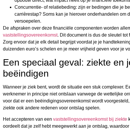
opbouw direct, wat impact heeft op je financiële toekoms
Concurrentie- of relatiebeding: zijn er bedingen die je b
carrièrestap? Soms kan je hierover onderhandelen om dez
versoepelen.
De afspraken over deze financiële componenten worden allem
vaststellingsovereenkomst
. Dit document is dus de sleutel tot 
Zorg ervoor dat je elk detail begrijpt voordat je je handteken
duizenden euro’s schelen en je meer vrijheid geven voor je v
Een speciaal geval: ziekte en j
beëindigen
Wanneer je ziek bent, wordt de situatie een stuk complexer.
werknemer in principe niet ontslaan vanwege de wettelijke o
voor dat er een beëindigingsovereenkomst wordt voorgesteld, 
ziekte ook andere redenen voor ontslag spelen.
Het accepteren van een
vaststellingsovereenkomst bij ziekte
k
oordeelt dat je zelf hebt meegewerkt aan je ontslag, waardoor 