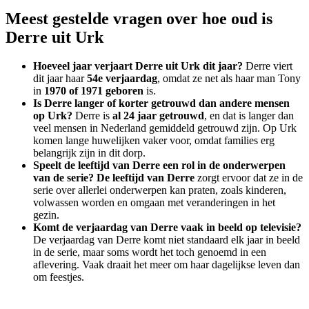
Meest gestelde vragen over hoe oud is
Derre uit Urk
Hoeveel jaar verjaart Derre uit Urk dit jaar?
Derre viert
dit jaar haar
54e verjaardag
, omdat ze net als haar man Tony
in
1970 of 1971 geboren
is.
Is Derre langer of korter getrouwd dan andere mensen
op Urk?
Derre is
al 24 jaar getrouwd
, en dat is langer dan
veel mensen in Nederland gemiddeld getrouwd zijn. Op Urk
komen lange huwelijken vaker voor, omdat families erg
belangrijk zijn in dit dorp.
Speelt de leeftijd van Derre een rol in de onderwerpen
van de serie?
De leeftijd van Derre
zorgt ervoor dat ze in de
serie over allerlei onderwerpen kan praten, zoals kinderen,
volwassen worden en omgaan met veranderingen in het
gezin.
Komt de verjaardag van Derre vaak in beeld op televisie?
De verjaardag van Derre komt niet standaard elk jaar in beeld
in de serie, maar soms wordt het toch genoemd in een
aflevering. Vaak draait het meer om haar dagelijkse leven dan
om feestjes.