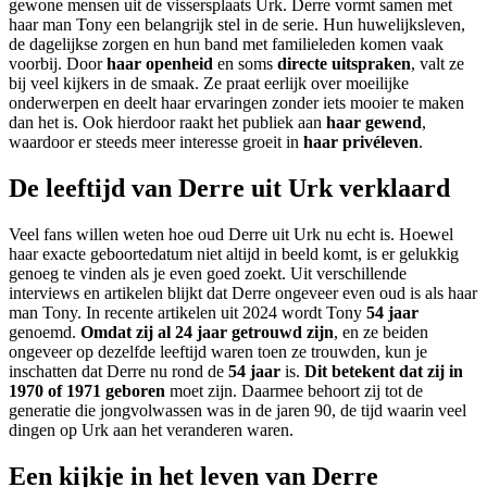
gewone mensen uit de vissersplaats Urk. Derre vormt samen met
haar man Tony een belangrijk stel in de serie. Hun huwelijksleven,
de dagelijkse zorgen en hun band met familieleden komen vaak
voorbij. Door
haar openheid
en soms
directe uitspraken
, valt ze
bij veel kijkers in de smaak. Ze praat eerlijk over moeilijke
onderwerpen en deelt haar ervaringen zonder iets mooier te maken
dan het is. Ook hierdoor raakt het publiek aan
haar gewend
,
waardoor er steeds meer interesse groeit in
haar privéleven
.
De leeftijd van Derre uit Urk verklaard
Veel fans willen weten hoe oud Derre uit Urk nu echt is. Hoewel
haar exacte geboortedatum niet altijd in beeld komt, is er gelukkig
genoeg te vinden als je even goed zoekt. Uit verschillende
interviews en artikelen blijkt dat Derre ongeveer even oud is als haar
man Tony. In recente artikelen uit 2024 wordt Tony
54 jaar
genoemd.
Omdat zij al 24 jaar getrouwd zijn
, en ze beiden
ongeveer op dezelfde leeftijd waren toen ze trouwden, kun je
inschatten dat Derre nu rond de
54 jaar
is.
Dit betekent dat zij in
1970 of 1971 geboren
moet zijn. Daarmee behoort zij tot de
generatie die jongvolwassen was in de jaren 90, de tijd waarin veel
dingen op Urk aan het veranderen waren.
Een kijkje in het leven van Derre